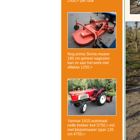
2500,= per stuk
Nog prima Sicma maaier
180 cm geheel nagezien
kan zo aan het werk met
aftakas 1250,=
Yanmar 1610 automaat
nette trekker 4x4 3750,= evt.
met klepelmaaier zgan 135
cm 4750,=