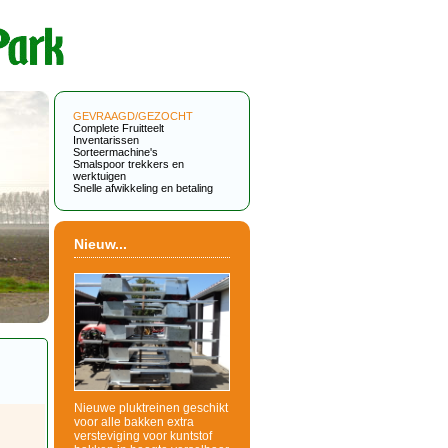
GEVRAAGD/GEZOCHT
Complete Fruitteelt
Inventarissen
Sorteermachine's
Smalspoor trekkers en
werktuigen
Snelle afwikkeling en betaling
Nieuw...
Nieuwe pluktreinen geschikt
voor alle bakken extra
versteviging voor kuntstof