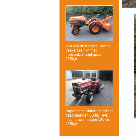
een van de kleinste Kubota
trekkertjes 4x4 met
freesbakje loopt goed
3250,=
Super nette Shibaura trekker
gazonbanden 3000,= evt.
met nieuwe maaier 120 cm
4250,=