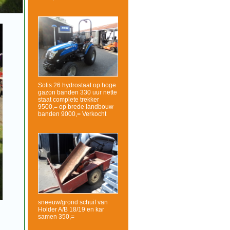
Solis 26 hydrostaat op hoge
gazon banden 330 uur nette
staat complete trekker
9500,= op brede landbouw
banden 9000,= Verkocht
sneeuw/grond schuif van
Holder A/B 18/19 en kar
samen 350,=