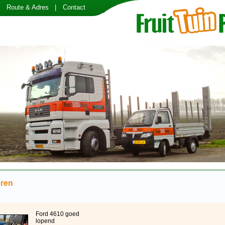
Route & Adres
Contact
oren
Ford 4610 goed
lopend