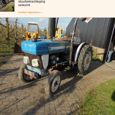
stuurbekrachteging
verkocht
contact opnemen »