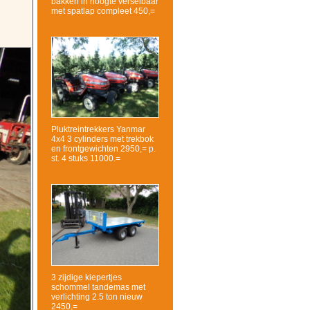
bakken in hoogte verselbaar
met spatlap compleet 450,=
Pluktreintrekkers Yanmar
4x4 3 cylinders met trekbok
en frontgewichten 2950,= p.
st. 4 stuks 11000.=
3 zijdige kiepertjes
schommel tandemas met
verlichting 2.5 ton nieuw
2450,=