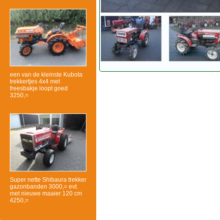
een van de kleinste Kubota
trekkertjes 4x4 met
freesbakje loopt goed
3250,=
Super nette Shibaura trekker
gazonbanden 3000,= evt.
met nieuwe maaier 120 cm
4250,=