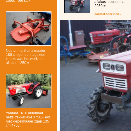
2500,= per stuk
aftakas loopt prima
2250,=
contact opnemen »
Nog prima Sicma maaier
180 cm geheel nagezien
kan zo aan het werk met
aftakas 1250,=
Yanmar 1610 automaat
nette trekker 4x4 3750,= evt.
met klepelmaaier zgan 135
cm 4750,=