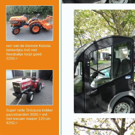
een van de kleinste Kubota
trekkertjes 4x4 met
freesbakje loopt goed
3250,=
Super nette Shibaura trekker
gazonbanden 3000,= evt.
met nieuwe maaier 120 cm
4250,=