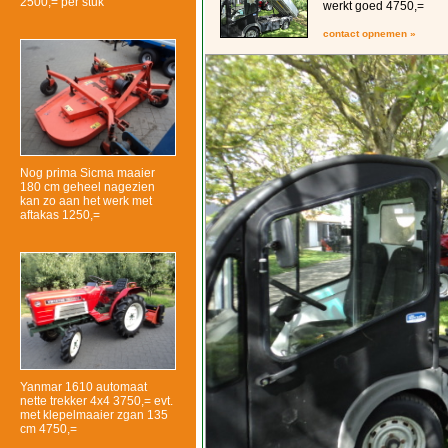
2500,= per stuk
werkt goed 4750,=
contact opnemen »
Nog prima Sicma maaier
180 cm geheel nagezien
kan zo aan het werk met
aftakas 1250,=
Yanmar 1610 automaat
nette trekker 4x4 3750,= evt.
met klepelmaaier zgan 135
cm 4750,=