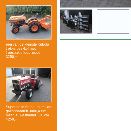
een van de kleinste Kubota
trekkertjes 4x4 met
freesbakje loopt goed
3250,=
Super nette Shibaura trekker
gazonbanden 3000,= evt.
met nieuwe maaier 120 cm
4250,=