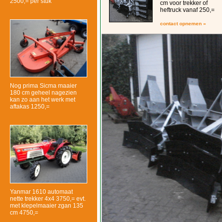
2500,= per stuk
cm voor trekker of
heftruck vanaf 250,=
contact opnemen »
Nog prima Sicma maaier
180 cm geheel nagezien
kan zo aan het werk met
aftakas 1250,=
Yanmar 1610 automaat
nette trekker 4x4 3750,= evt.
met klepelmaaier zgan 135
cm 4750,=