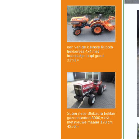
een van de kleinste Kubota
trekkertjes 4x4 met
freesbakje loopt goed
3250,=
Super nette Shibaura trekker
gazonbanden 3000,= evt.
met nieuwe maaier 120 cm
4250,=