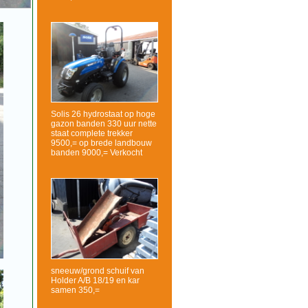
Solis 26 hydrostaat op hoge
gazon banden 330 uur nette
staat complete trekker
9500,= op brede landbouw
banden 9000,= Verkocht
sneeuw/grond schuif van
Holder A/B 18/19 en kar
samen 350,=