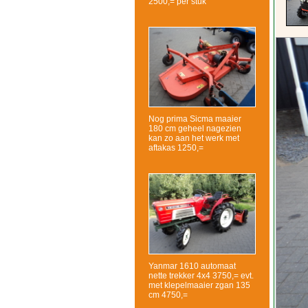
2500,= per stuk
Nog prima Sicma maaier
180 cm geheel nagezien
kan zo aan het werk met
aftakas 1250,=
Yanmar 1610 automaat
nette trekker 4x4 3750,= evt.
met klepelmaaier zgan 135
cm 4750,=