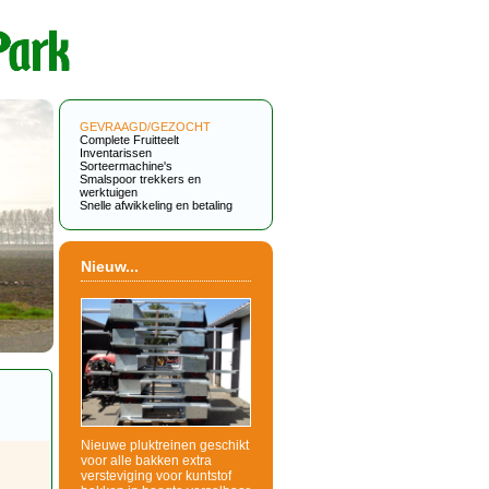
GEVRAAGD/GEZOCHT
Complete Fruitteelt
Inventarissen
Sorteermachine's
Smalspoor trekkers en
werktuigen
Snelle afwikkeling en betaling
Nieuw...
Nieuwe pluktreinen geschikt
voor alle bakken extra
versteviging voor kuntstof