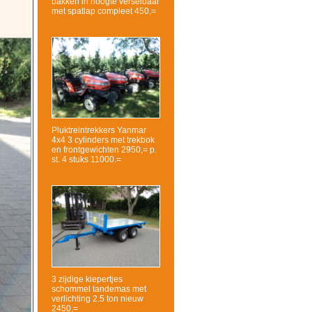
bakken in hoogte verselbaar
met spatlap compleet 450,=
Pluktreintrekkers Yanmar
4x4 3 cylinders met trekbok
en frontgewichten 2950,= p.
st. 4 stuks 11000.=
3 zijdige kiepertjes
schommel tandemas met
verlichting 2.5 ton nieuw
2450,=