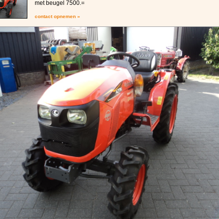
met beugel 7500.=
contact opnemen »