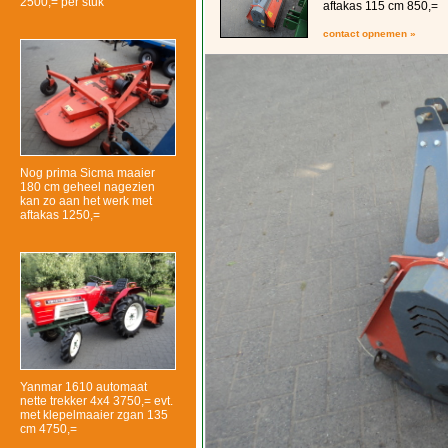
2500,= per stuk
aftakas 115 cm 850,=
contact opnemen »
Nog prima Sicma maaier
180 cm geheel nagezien
kan zo aan het werk met
aftakas 1250,=
Yanmar 1610 automaat
nette trekker 4x4 3750,= evt.
met klepelmaaier zgan 135
cm 4750,=