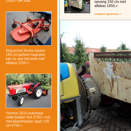
2500,= per stuk
opvang 150 cm met
aftakas 1650,=
contact opnemen »
Nog prima Sicma maaier
180 cm geheel nagezien
kan zo aan het werk met
aftakas 1250,=
Yanmar 1610 automaat
nette trekker 4x4 3750,= evt.
met klepelmaaier zgan 135
cm 4750,=