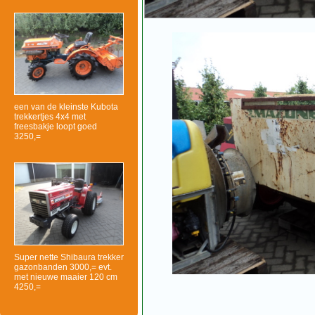
een van de kleinste Kubota
trekkertjes 4x4 met
freesbakje loopt goed
3250,=
Super nette Shibaura trekker
gazonbanden 3000,= evt.
met nieuwe maaier 120 cm
4250,=