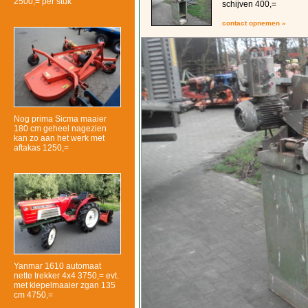
2500,= per stuk
schijven 400,=
contact opnemen »
Nog prima Sicma maaier
180 cm geheel nagezien
kan zo aan het werk met
aftakas 1250,=
Yanmar 1610 automaat
nette trekker 4x4 3750,= evt.
met klepelmaaier zgan 135
cm 4750,=