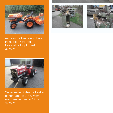
een van de kleinste Kubota
trekkertjes 4x4 met
freesbakje loopt goed
3250,=
Super nette Shibaura trekker
gazonbanden 3000,= evt.
met nieuwe maaier 120 cm
4250,=